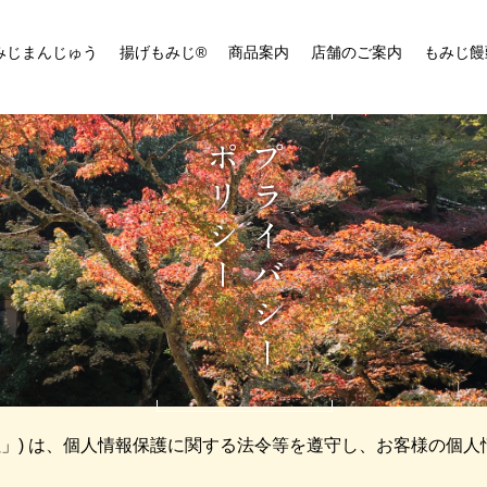
みじまんじゅう
揚げもみじ®
商品案内
店舗のご案内
もみじ饅
ポリシー
プライバシー
社」) は、個人情報保護に関する法令等を遵守し、お客様の個