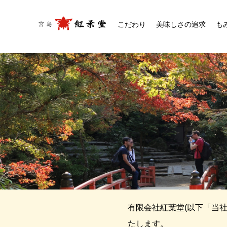
紅葉堂
こだわり
美味しさの追求
も
有限会社紅葉堂(以下「当
たします。