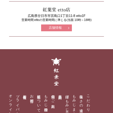
紅葉堂 etto店
広島県廿日市市宮島口1丁目11-8 etto1F
営業時間:ettoの営業時間に準じる(当面 10時～18時)
店舗情報
紅葉堂
オンラインショップ
プライバシーポリシー
新着情報
お問合せ
紅葉堂について
もみじ饅頭の自動販売機
店舗のご案内
商品案内
揚げもみじ®
もみじまんじゅう
美味しさの追求
こだわり